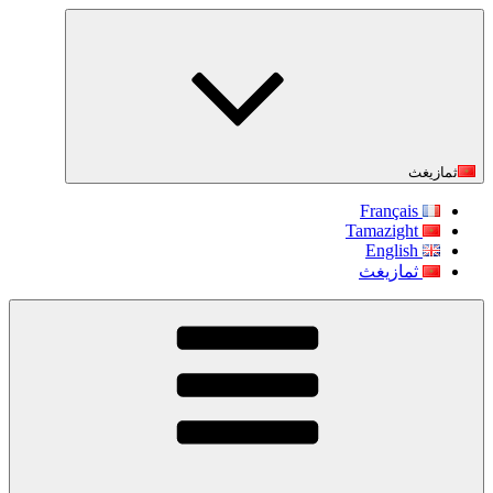
التجاوز
إلى
المحتوى
ثمازيغث
Français
Tamazight
English
ثمازيغث