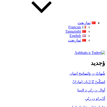
ثمازيغث
Français
Tamazight
English
ثمازيغث
Aghbalu n Tudert
ؤجديد
شّهاتّ ن ؤلتماتنخ إيمان
إسكّينّ نّا ݣان إمازانّ
أوال ن ربّي د لانبيا
أݣراو ن ربّي