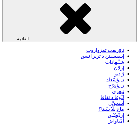
القائمة
تاوْريقت تمزواروت
إسقسيتن د تريرا نسن
شـّـهادات
إزلان
رّاديو
ن ؤسّغاد
ن ؤفرّج
تيغري
لـّوغا د تقافا
أسموتّي
ماخ يلَا سّيتا؟
إزدّوݣن
أمّياواض