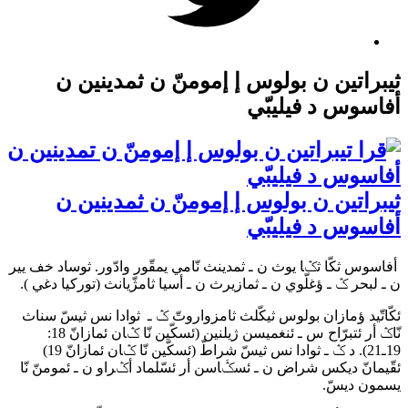
ثيبراتين ن بولوس إ إمومنّ ن ثمدينين ن
أفاسوس د فيليبّي
ثيبراتين ن بولوس إ إمومنّ ن ثمدينين ن
أفاسوس د فيليبّي
أفاسوس ثكّا ثݣا يوث ن ـ ثمدينث نّامي يمقّور وادّور. ثوساد خف يير
ن ـ لبحر ݣ ـ ؤغلّوي ن ـ ثمازيرث ن ـ أسيا ثامژّيانث (توركيا دغي ).
ئكّاتّيد ؤمازان بولوس ثيكّلث ثامزواروتّ ݣ ـ ثوادا نس ثيسّ سناث
نّاݣ أر ئتبرّاح س ـ ئنغميسن ژيلنين (ئسكّين نّا ݣان ئمازانّ 18:
19ـ21). د ݣ ـ ثوادا نس ثيسّ شراطّ (ئسكّين نّا ݣان ئمازانّ 19)
ئقّيمانّ ديكس شراض ن ـ ئسݣّاسن أر ئسّلماد أݣراو ن ـ ئمومنّ نّا
يسمون ديسّ.