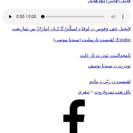
قابيل (قايين) إنغا هابيل
لإنجيل خف ﺅفوس ن لوقا د إسكّينّ نّا ݣان إمازانّ س تمازيغت
Exodus: لقيست تارسليت (سيدنا موسى)
ثامجداليث، ثودرث ثار دَلث
تودرت ن سيدنا يوسف
لقيست ن ربّي د بنادم
تاوْريقت تمزواروت
>
تيغري
Facebook