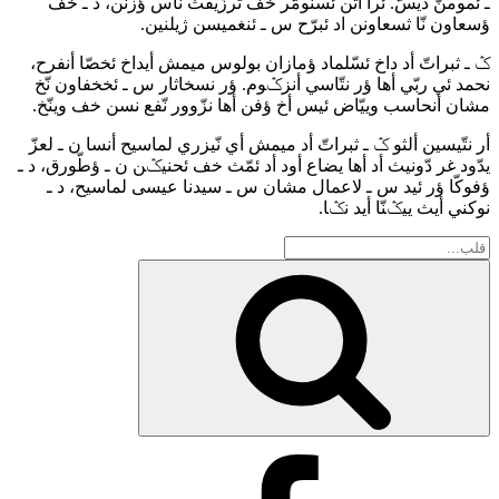
ـ ئمومنّ ديسّ. ئرا أثن ئسنومّر خف ثرزّيفث نّاس ؤزنن، د ـ خف
ؤسعاون نّا ثسعاونن اد ئبرّح س ـ ئنغميسن ژيلنين.
ݣ ـ ثبراتّ أد داخ ئسّلماد ؤمازان بولوس ميمش أيداخ ئخصّا أنفرح،
نحمد ئي ربّي أها ؤر نتّاسي أنزݣوم. ؤر نسخاثار س ـ ئخخفاون نّخ
مشان أنحاسب وييّاض ئيس أخ ؤفن أها نزّوور نّفع نسن خف وينّخ.
أر نتّيسين ألثو ݣ ـ ثبراتّ أد ميمش أي نّيزري لماسيح أنسا ن ـ لعزّ
يدّود غر دّونيث أد أها يضاع أود أد ئمّث خف ئحنيݣن ن ـ ؤطّورق، د ـ
ؤفوكّا ؤر ئيد س ـ لاعمال مشان س ـ سيدنا عيسى لماسيح، د ـ
نوكني أيث ييݣنّا أيد نݣا.
Search
for:
بحث
Facebook