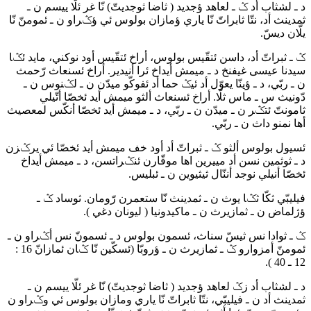
د ـ لشثاب أد ݣ ـ لعاهد ؤجديد ( ثاضا ثوجديتّ) نّا غر ئلّا ييسم ن ـ
ثمدينث أد، نتّا ثابراتّ نّا ياري ؤمازان بولوس ئي ؤݣراو ن ـ ئمومنّ نّا
يلّان ديسّ.
ݣ ـ ثبراتّ أد، داسن ئتقّيس بولوس، أراخ ئتقّيس أود نوكني، مايد ئݣا
سيدنا عيسى غيفنخ د ـ ميمش أيداخ ئرا أنيدير. أراخ ئسنعاث رّحمث
ن ـ ربّي، د ـ ؤينّا يعوّل أد ئيݣ حما أد ئفوكّو ميدّن ن ـ لݣنوس ن ـ
دّونيث س ـ ماس ثلّا. أراخ ئسنعاث ألثو ميمش أيد ئخصّا أتّيلي
ثامونتّ ئتݣر ن ـ ميدّن ن ـ ربّي، د ـ ميمش أيد ئخصّا أنكّس لمعصيث
أها نمنو داث ن ـ ربّي.
ئسيول بولوس ألثو ݣ ـ ثبراتّ أد أود خف ميمش أيد ئخصّا ئي يرݣزن
د ـ ثوثمين نسن أد مييرين اها موقّارن ئنݣراتسن، د ـ ميمش أيداخ
ئخصّا أنيلي نوجد أننّال ثيثيوين ن ـ ئبليس.
فيليبّي ثكّا ثݣا يوث ن ـ ثمدينث نّا ستعمرن رّومان. ثوساد ݣ ـ
ؤژلماض ن ـ ثمازيرث ن ـ ماكيدونيا ( ليونان دغي ).
ݣ ـ ثوادا نس ثيسّ سناث، ئسمون بولوس د ـ ئسمونّ نس أݣراو ن ـ
ئمومنّ أمزوارو ݣ ـ ثمازيرث ن ـ ؤروبّا (ئسكّين نّا ݣان ئمازانّ 16 :
12 ـ 40 ).
د ـ لشثاب أد زݣ لعاهد ؤجديد ( ثاضا ثوجديتّ) نّا غر ئلّا ييسم ن ـ
ثمدينث أد ن ـ فيليبّي، نتّا ثابراتّ نّا ياري ومازان بولوس ئي وݣراو ن