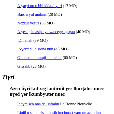
A yaƹri nu rebbi idda-d ɣuri
(13 MO)
Barc a yul mulana
(28 MO)
Nezzur yesuƹ
(53 MO)
A yesuƹ lmasiḥ aya wa cegg ag-gan
(40 MO)
Ḍif allah
(39 MO)
Aɣerrabu n sidna nuḥ
(43 MO)
G tudert inu tumjjad a rebbi
(60 MO)
G ṣṣalib
(23 MO)
Tiɣri
Azen tiɣri kul zeg lantirnit ɣer lburṭabel nnec
nɣed ɣer lkumbyuter nnec
Ineɣmisen nna da issfraḥn
La Bonne Nouvelle
Linjil n sidna ƹisa lmasiḥ imcinna-t yaru umazan luqa d