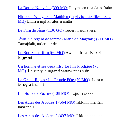
La Bonne Nouvelle (399 MO)
Ineɣmisen nna da issfraḥn
Film de l’évangile de Matthieu (mp4-zip – 28 files – 842
MB)
Lfilm n injil xf ufus n matta
Le Film de Jésus (1.36 GO)
Tudert n sidna ƹisa
Jésus, un regard de femme (Marie de Magdala) (211 MO)
Tamajdalit, tudert tar delt
Le Bon Samaritain (66 MO)
Awal n sidna ƹisa xef
tadjjwart
Un homme et ses deux fils / Le Fils Prodique (75
MO)
Lqist n yun urgaz d waraw nnes s sin
Le Grand Repas / La Grande Fête (70 MO)
Lqist n
temeɣra taxatart
L’histoire de Zachée (108 MO)
Lqist n zakka
Les Actes des Apôtres 1 (564 MO)
Iskkinn nna gan
imazann 1
Les Actes des Apôtres 2 (497 MO)
Iskkinn nna gan