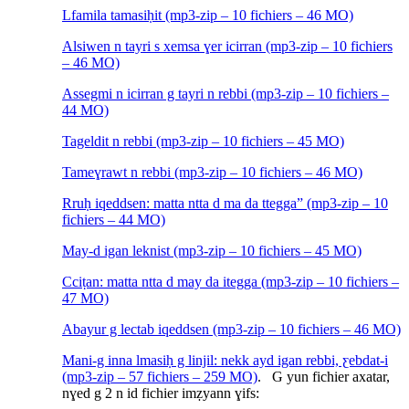
Lfamila tamasiḥit (mp3-zip – 10 fichiers – 46 MO)
Alsiwen n tayri s xemsa ɣer icirran (mp3-zip – 10 fichiers
– 46 MO)
Assegmi n icirran g tayri n rebbi (mp3-zip – 10 fichiers –
44 MO)
Tageldit n rebbi (mp3-zip – 10 fichiers – 45 MO)
Tameɣrawt n rebbi (mp3-zip – 10 fichiers – 46 MO)
Rruḥ iqeddsen: matta ntta d ma da ttegga” (mp3-zip – 10
fichiers – 44 MO)
May-d igan leknist (mp3-zip – 10 fichiers – 45 MO)
Cciṭan: matta ntta d may da itegga (mp3-zip – 10 fichiers –
47 MO)
Abayur g lectab iqeddsen (mp3-zip – 10 fichiers – 46 MO)
Mani-g inna lmasiḥ g linjil: nekk ayd igan rebbi, ƹebdat-i
(mp3-zip – 57 fichiers – 259 MO)
. G yun fichier axatar,
nɣed g 2 n id fichier imẓyann ɣifs: