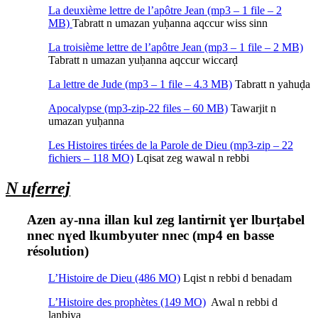
La deuxième lettre de l’apôtre Jean (mp3 – 1 file – 2
MB)
Tabratt n umazan yuḥanna aqccur wiss sinn
La troisième lettre de l’apôtre Jean (mp3 – 1 file – 2 MB)
Tabratt n umazan yuḥanna aqccur wiccarḍ
La lettre de Jude (mp3 – 1 file – 4.3 MB)
Tabratt n yahuḍa
Apocalypse (mp3-zip-22 files – 60 MB)
Tawarjit n
umazan yuḥanna
Les Histoires tirées de la Parole de Dieu (mp3-zip – 22
fichiers – 118 MO)
Lqisat zeg wawal n rebbi
N uferrej
Azen ay-nna illan kul zeg lantirnit ɣer lburṭabel
nnec nɣed lkumbyuter nnec (mp4 en basse
résolution)
L’Histoire de Dieu (486 MO)
Lqist n rebbi d benadam
L’Histoire des prophètes (149 MO)
Awal n rebbi d
lanbiya