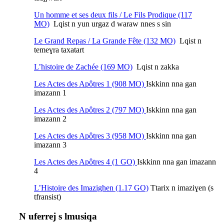
Un homme et ses deux fils / Le Fils Prodique (117
MO)
Lqist n yun urgaz d waraw nnes s sin
Le Grand Repas / La Grande Fête (132 MO)
Lqist n
temeɣra taxatart
L’histoire de Zachée (169 MO)
Lqist n zakka
Les Actes des Apôtres 1 (908 MO)
Iskkinn nna gan
imazann 1
Les Actes des Apôtres 2 (797 MO)
Iskkinn nna gan
imazann 2
Les Actes des Apôtres 3 (958 MO)
Iskkinn nna gan
imazann 3
Les Actes des Apôtres 4 (1 GO)
Iskkinn nna gan imazann
4
L’Histoire des Imazighen (1.17 GO)
Ttarix n imaziɣen (s
tfransist)
N uferrej s lmusiqa