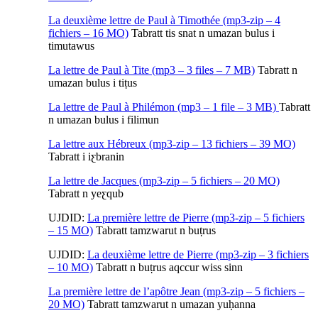
La deuxième lettre de Paul à Timothée (mp3-zip – 4
fichiers – 16 MO)
Tabratt tis snat n umazan bulus i
timutawus
La lettre de Paul à Tite (mp3 – 3 files – 7 MB)
Tabratt n
umazan bulus i tiṭus
La lettre de Paul à Philémon (mp3 – 1 file – 3 MB)
Tabratt
n umazan bulus i filimun
La lettre aux Hébreux (mp3-zip – 13 fichiers – 39 MO)
Tabratt i iƹbranin
La lettre de Jacques (mp3-zip – 5 fichiers – 20 MO)
Tabratt n yeƹqub
UJDID:
La première lettre de Pierre (mp3-zip – 5 fichiers
– 15 MO)
Tabratt tamzwarut n buṭrus
UJDID:
La deuxième lettre de Pierre (mp3-zip – 3 fichiers
– 10 MO)
Tabratt n buṭrus aqccur wiss sinn
La première lettre de l’apôtre Jean (mp3-zip – 5 fichiers –
20 MO)
Tabratt tamzwarut n umazan yuḥanna