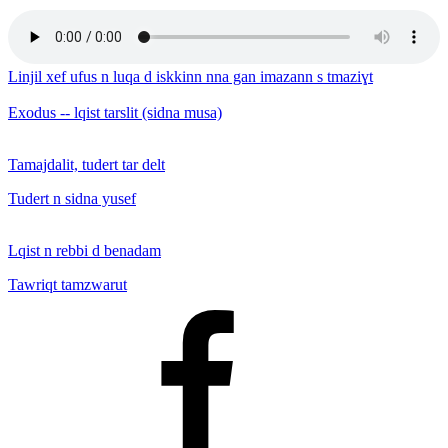
Linjil xef ufus n luqa d iskkinn nna gan imazann s tmaziɣt
Exodus -- lqist tarslit (sidna musa)
Tamajdalit, tudert tar delt
Tudert n sidna yusef
Lqist n rebbi d benadam
Tawriqt tamzwarut
Facebook