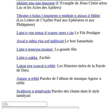
iskkinn nna gan imazann
(L’Evangile de Jésus Christ selon
Luc et les Actes des Apôtres)
Tibratin n bulus i imumenn n tmdinin n afasus d filibbi
(Les Lettres de l’Apôtre Paul aux Ephésiens et aux
Philippiens)
Lqist n yun urgaz d waraw nnes s sin
Le Fils Prodigue
Awal n sidna ƹisa xef tadjjwart
Le bon Samaritain
Lqist n temeɣra taxatart
La grande fête
Lqist n zakka
Zachée
Lqisat zeg wawal n rebbi
Les Histoires tirées de la Parole
de Dieu
Agraw n rebbi
Paroles de l’album de musique Agraw n
rebbi
Iwaliwen n temdyazin
Paroles des chants dans le style
tamdyazt
Search
for: