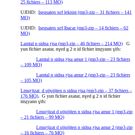
25 fichiers – 113 MO)
UJDID:
Iseqsaten xef leknist (mp3-zip – 31 fichiers – 141
MO)
UJDID:
Iseqsaten xef lbacar (mp3-zip – 14 fichiers – 62
MO)
Lamtal n sidna ƹisa (mp3-zip – 46 fichiers – 214 MO)
G
yun fichier axatar, nɣed g 2 n id fichier imẓyann ɣifs:
Lamtal n sidna ƹisa amur 1 (mp3-zip – 23 fichiers
– 109 MO)
Lamtal n sidna ƹisa amur 2 (mp3-zip – 23 fichiers
– 105 MO)
Lmuƹjizat d ujjujjiten n sidna ƹisa (mp3-zip – 37 fichiers –
176 MO)
. G yun fichier axatar, nɣed g 2 n id fichier
imẓyann ɣifs:
Lmuƹjizat d ujjujjiten n sidna ƹisa amur 1 (mp3-zip
– 21 fichiers – 99 MO)
Lmuƹjizat d ujjujjiten n sidna ƹisa amur 2 (mp3-zip
– 16 fichiers – 76 MO)