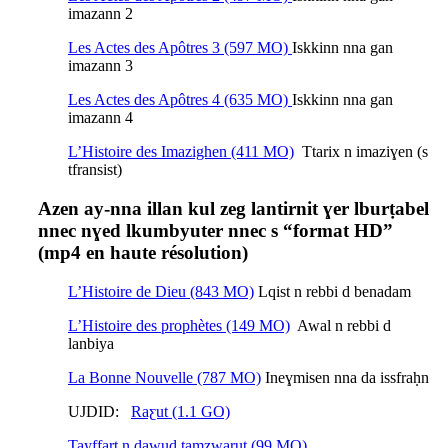
imazann 2
Les Actes des Apôtres 3 (597 MO)
Iskkinn nna gan
imazann 3
Les Actes des Apôtres 4 (635 MO)
Iskkinn nna gan
imazann 4
L’Histoire des Imazighen (411 MO)
Ttarix n imaziɣen (s
tfransist)
Azen ay-nna illan kul zeg lantirnit ɣer lburṭabel
nnec nɣed lkumbyuter nnec s “format HD”
(mp4 en haute résolution)
L’Histoire de Dieu (843 MO)
Lqist n rebbi d benadam
L’Histoire des prophètes (149 MO)
Awal n rebbi d
lanbiya
La Bonne Nouvelle (787 MO)
Ineɣmisen nna da issfraḥn
UJDID:
Raƹut (1.1 GO)
Tayffart n dawud tamzwarut (99 MO)