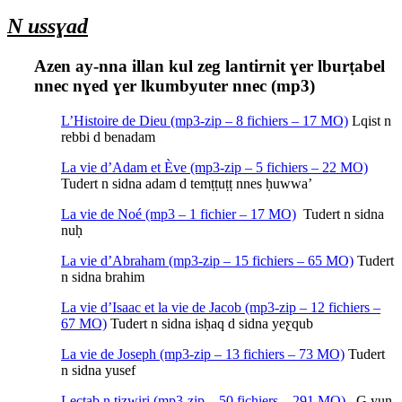
N ussɣad
Azen ay-nna illan kul zeg lantirnit ɣer lburṭabel
nnec nɣed ɣer lkumbyuter nnec (mp3)
L’Histoire de Dieu (mp3-zip – 8 fichiers – 17 MO)
Lqist n
rebbi d benadam
La vie d’Adam et Ève (mp3-zip – 5 fichiers – 22 MO)
Tudert n sidna adam d temṭṭuṭṭ nnes ḥuwwa’
La vie de Noé (mp3 – 1 fichier – 17 MO)
Tudert n sidna
nuḥ
La vie d’Abraham (mp3-zip – 15 fichiers – 65 MO)
Tudert
n sidna brahim
La vie d’Isaac et la vie de Jacob (mp3-zip – 12 fichiers –
67 MO)
Tudert n sidna isḥaq d sidna yeƹqub
La vie de Joseph (mp3-zip – 13 fichiers – 73 MO)
Tudert
n sidna yusef
Lectab n tizwiri (mp3-zip – 50 fichiers – 291 MO).
G yun