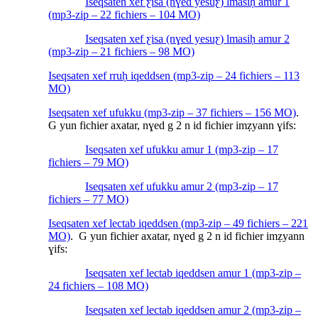
Iseqsaten xef ƹisa (nɣed yesuƹ) lmasiḥ amur 1
(mp3-zip – 22 fichiers – 104 MO)
Iseqsaten xef ƹisa (nɣed yesuƹ) lmasiḥ amur 2
(mp3-zip – 21 fichiers – 98 MO)
Iseqsaten xef rruḥ iqeddsen (mp3-zip – 24 fichiers – 113
MO)
Iseqsaten xef ufukku (mp3-zip – 37 fichiers – 156 MO)
.
G yun fichier axatar, nɣed g 2 n id fichier imẓyann ɣifs:
Iseqsaten xef ufukku amur 1 (mp3-zip – 17
fichiers – 79 MO)
Iseqsaten xef ufukku amur 2 (mp3-zip – 17
fichiers – 77 MO)
Iseqsaten xef lectab iqeddsen (mp3-zip – 49 fichiers – 221
MO)
. G yun fichier axatar, nɣed g 2 n id fichier imẓyann
ɣifs:
Iseqsaten xef lectab iqeddsen amur 1 (mp3-zip –
24 fichiers – 108 MO)
Iseqsaten xef lectab iqeddsen amur 2 (mp3-zip –