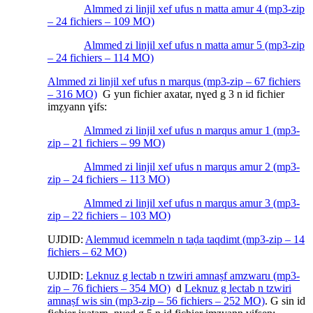
Almmed zi linjil xef ufus n matta amur 4 (mp3-zip
– 24 fichiers – 109 MO)
Almmed zi linjil xef ufus n matta amur 5 (mp3-zip
– 24 fichiers – 114 MO)
Almmed zi linjil xef ufus n marqus (mp3-zip – 67 fichiers
– 316 MO)
G yun fichier axatar, nɣed g 3 n id fichier
imẓyann ɣifs:
Almmed zi linjil xef ufus n marqus amur 1 (mp3-
zip – 21 fichiers – 99 MO)
Almmed zi linjil xef ufus n marqus amur 2 (mp3-
zip – 24 fichiers – 113 MO)
Almmed zi linjil xef ufus n marqus amur 3 (mp3-
zip – 22 fichiers – 103 MO)
UJDID:
Alemmud icemmeln n taḍa taqdimt (mp3-zip – 14
fichiers – 62 MO)
UJDID:
Leknuz g lectab n tzwiri amnaṣf amzwaru (mp3-
zip – 76 fichiers – 354 MO)
d
Leknuz g lectab n tzwiri
amnaṣf wis sin (mp3-zip – 56 fichiers – 252 MO)
. G sin id