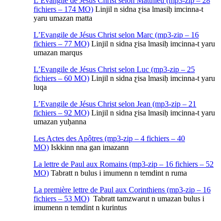
L’Evangile de Jésus Christ selon Matthieu (mp3-zip – 28
fichiers – 174 MO)
Linjil n sidna ƹisa lmasiḥ imcinna-t
yaru umazan matta
L’Evangile de Jésus Christ selon Marc (mp3-zip – 16
fichiers – 77 MO)
Linjil n sidna ƹisa lmasiḥ imcinna-t yaru
umazan marqus
L’Evangile de Jésus Christ selon Luc (mp3-zip – 25
fichiers – 60 MO)
Linjil n sidna ƹisa lmasiḥ imcinna-t yaru
luqa
L’Evangile de Jésus Christ selon Jean (mp3-zip – 21
fichiers – 92 MO)
Linjil n sidna ƹisa lmasiḥ imcinna-t yaru
umazan yuḥanna
Les Actes des Apôtres (mp3-zip – 4 fichiers – 40
MO)
Iskkinn nna gan imazann
La lettre de Paul aux Romains (mp3-zip – 16 fichiers – 52
MO)
Tabratt n bulus i imumenn n temdint n ruma
La première lettre de Paul aux Corinthiens (mp3-zip – 16
fichiers – 53 MO)
Tabratt tamzwarut n umazan bulus i
imumenn n temdint n kurintus