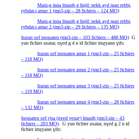
Mani-g inna lmasiḥ g linjil: nekk ayd igan rebbi,
ƹebdat-i amur 1 (mp3-zip – 28 fichiers – 124 MO)
Mani-g inna lmasiḥ g linjil: nekk ayd igan rebbi,
ƹebdat-i amur 2 (mp3-zip – 29 fichiers – 135 MO)
Iraran xef iseqsaten (mp3-zip – 103 fichiers – 488 MO)
G
yun fichier axatar, nɣed g 4 n id fichier imẓyann ɣifs:
Iraran xef iseqsaten amur 1 (mp3-zip – 25 fichiers
– 118 MO)
Iraran xef iseqsaten amur 2 (mp3-zip – 25 fichiers
– 118 MO)
Iraran xef iseqsaten amur 3 (mp3-zip – 25 fichiers
– 119 MO)
Iraran xef iseqsaten amur 4 (mp3-zip – 28 fichiers
– 132 MO)
Iseqsaten xef ƹisa (nɣed yesuƹ) lmasiḥ (mp3-zip – 43
fichiers – 203 MO)
. G yun fichier axatar, nɣed g 2 n id
fichier imẓyann ɣifs: