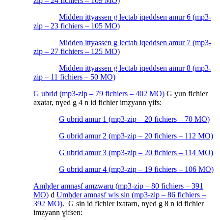
zip – 24 fichiers – 109 MO)
Midden ittyassen g lectab iqeddsen amur 6 (mp3-
zip – 23 fichiers – 105 MO)
Midden ittyassen g lectab iqeddsen amur 7 (mp3-
zip – 27 fichiers – 125 MO)
Midden ittyassen g lectab iqeddsen amur 8 (mp3-
zip – 11 fichiers – 50 MO)
G ubrid (mp3-zip – 79 fichiers – 402 MO)
G yun fichier
axatar, nɣed g 4 n id fichier imẓyann ɣifs:
G ubrid amur 1 (mp3-zip – 20 fichiers – 70 MO)
G ubrid amur 2 (mp3-zip – 20 fichiers – 112 MO)
G ubrid amur 3 (mp3-zip – 20 fichiers – 114 MO)
G ubrid amur 4 (mp3-zip – 19 fichiers – 106 MO)
Amḥḍer amnaṣf amzwaru (mp3-zip – 80 fichiers – 391
MO)
d
Umḥḍer amnaṣf wis sin (mp3-zip – 86 fichiers –
392 MO)
. G sin id fichier ixatarn, nɣed g 8 n id fichier
imẓyann ɣifsen: