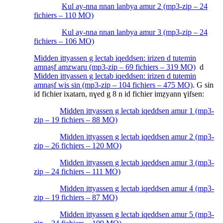
Kul ay-nna nnan lanbya amur 2 (mp3-zip – 24
fichiers – 110 MO)
Kul ay-nna nnan lanbya amur 3 (mp3-zip – 24
fichiers – 106 MO)
Midden ittyassen g lectab iqeddsen: irizen d tutemin
amnaṣf amzwaru (mp3-zip – 69 fichiers – 319 MO)
d
Midden ittyassen g lectab iqeddsen: irizen d tutemin
amnaṣf wis sin (mp3-zip – 104 fichiers – 475 MO)
. G sin
id fichier ixatarn, nɣed g 8 n id fichier imẓyann ɣifsen:
Midden ittyassen g lectab iqeddsen amur 1 (mp3-
zip – 19 fichiers – 88 MO)
Midden ittyassen g lectab iqeddsen amur 2 (mp3-
zip – 26 fichiers – 120 MO)
Midden ittyassen g lectab iqeddsen amur 3 (mp3-
zip – 24 fichiers – 111 MO)
Midden ittyassen g lectab iqeddsen amur 4 (mp3-
zip – 19 fichiers – 87 MO)
Midden ittyassen g lectab iqeddsen amur 5 (mp3-