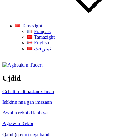
Tamazight
Français
Tamazight
English
ثمازيغث
Aghbalu n Tudert
Ujdid
Cchatt n ultma-t-nex Iman
Iskkinn nna gan imazann
Awal n rebbi d lanbiya
Agraw n Rebbi
Qabil (qayin) inɣa habil