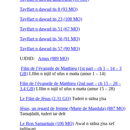
Tayffart n dawud tis 8 (93 MO)
Tayffart n dawud tis 23 (108 MO)
Tayffart n dawud tis 51 (67 MO)
Tayffart n dawud tis 56 (91 MO)
Tayffart n dawud tis 57 (90 MO)
UJDID:
Amus (989 MO)
Film de l’évangile de Matthieu (1st part – ch 1 – 14 – 3
GB)
Lfilm n injil xf ufus n matta (amur 1 – 14)
Film de l’évangile de Matthieu (2nd part – ch 15 – 28 –
3.4 GB)
Lfilm n injil xf ufus n matta (amur 15 – 28)
Le Film de Jésus (2.31 GO)
Tudert n sidna ƹisa
Jésus, un regard de femme (Marie de Magdala) (887 MO)
Tamajdalit, tudert tar delt
Le Bon Samaritain (106 MO)
Awal n sidna ƹisa xef
tadjjwart