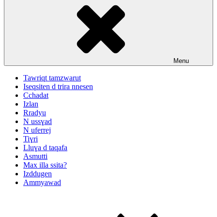
Menu
Tawriqt tamzwarut
Iseqsiten d trira nnesen
Cchadat
Izlan
Rradyu
N ussɣad
N uferrej
Tiɣri
Lluɣa d taqafa
Asmutti
Max illa ssita?
Izddugen
Ammyawad