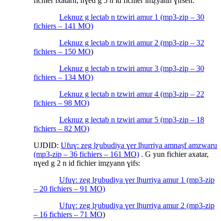
fichier ixatarn, nɣed g 5 n id fichier imẓyann ɣifsen:
Leknuz g lectab n tzwiri amur 1 (mp3-zip – 30
fichiers – 141 MO)
Leknuz g lectab n tzwiri amur 2 (mp3-zip – 32
fichiers – 150 MO
)
Leknuz g lectab n tzwiri amur 3 (mp3-zip – 30
fichiers – 134 MO)
Leknuz g lectab n tzwiri amur 4 (mp3-zip – 22
fichiers – 98 MO)
Leknuz g lectab n tzwiri amur 5 (mp3-zip – 18
fichiers – 82 MO)
UJDID:
Ufuɣ: zeg lƹubudiya ɣer lḥurriya amnaṣf amzwaru
(mp3-zip – 36 fichiers – 161 MO)
. G yun fichier axatar,
nɣed g 2 n id fichier imẓyann ɣifs:
Ufuɣ: zeg lƹubudiya ɣer lḥurriya amur 1 (mp3-zip
– 20 fichiers – 91 MO)
Ufuɣ: zeg lƹubudiya ɣer lḥurriya amur 2 (mp3-zip
– 16 fichiers – 71 MO
)