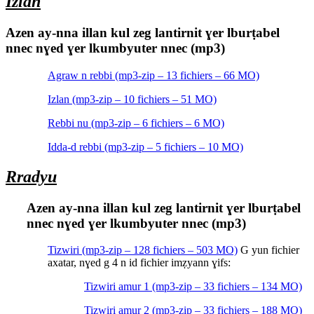
Izlan
Azen ay-nna illan kul zeg lantirnit ɣer lburṭabel
nnec nɣed ɣer lkumbyuter nnec (mp3)
Agraw n rebbi (mp3-zip – 13 fichiers – 66 MO)
Izlan (mp3-zip – 10 fichiers – 51 MO)
Rebbi nu (mp3-zip – 6 fichiers – 6 MO)
Idda-d rebbi (mp3-zip – 5 fichiers – 10 MO)
Rradyu
Azen ay-nna illan kul zeg lantirnit ɣer lburṭabel
nnec nɣed ɣer lkumbyuter nnec (mp3)
Tizwiri (mp3-zip – 128 fichiers – 503 MO)
G yun fichier
axatar, nɣed g 4 n id fichier imẓyann ɣifs:
Tizwiri amur 1 (mp3-zip – 33 fichiers – 134 MO)
Tizwiri amur 2 (mp3-zip – 33 fichiers – 188 MO)