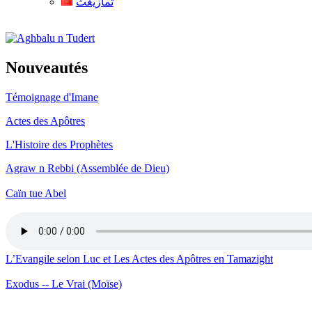
ثمازيغث
Aghbalu n Tudert
Nouveautés
Témoignage d'Imane
Actes des Apôtres
L'Histoire des Prophètes
Agraw n Rebbi (Assemblée de Dieu)
Caïn tue Abel
L’Evangile selon Luc et Les Actes des Apôtres en Tamazight
Exodus -- Le Vrai (Moïse)