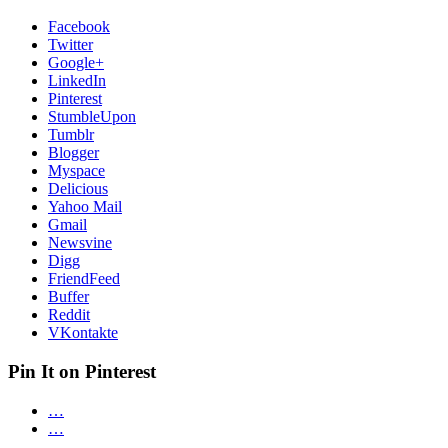
Facebook
Twitter
Google+
LinkedIn
Pinterest
StumbleUpon
Tumblr
Blogger
Myspace
Delicious
Yahoo Mail
Gmail
Newsvine
Digg
FriendFeed
Buffer
Reddit
VKontakte
Pin It on Pinterest
…
…