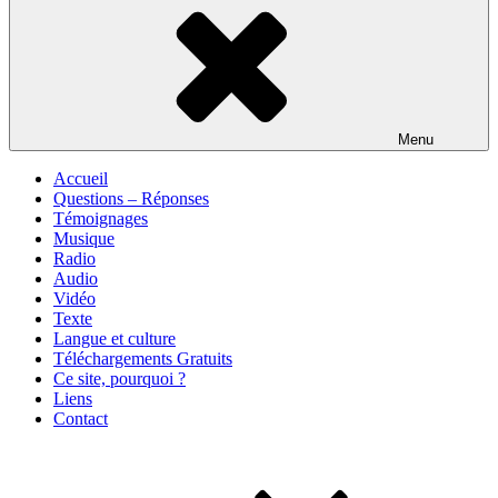
Menu
Accueil
Questions – Réponses
Témoignages
Musique
Radio
Audio
Vidéo
Texte
Langue et culture
Téléchargements Gratuits
Ce site, pourquoi ?
Liens
Contact