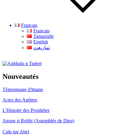
Français
Français
Tamazight
English
ثمازيغث
Aghbalu n Tudert
Nouveautés
Témoignage d'Imane
Actes des Apôtres
L'Histoire des Prophètes
Agraw n Rebbi (Assemblée de Dieu)
Caïn tue Abel