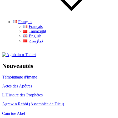
Français
Français
Tamazight
English
ثمازيغث
Aghbalu n Tudert
Nouveautés
Témoignage d'Imane
Actes des Apôtres
L'Histoire des Prophètes
Agraw n Rebbi (Assemblée de Dieu)
Caïn tue Abel