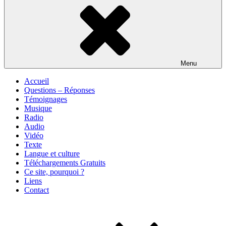
Menu
Accueil
Questions – Réponses
Témoignages
Musique
Radio
Audio
Vidéo
Texte
Langue et culture
Téléchargements Gratuits
Ce site, pourquoi ?
Liens
Contact