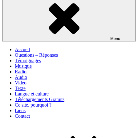
Menu
Accueil
Questions – Réponses
Témoignages
Musique
Radio
Audio
Vidéo
Texte
Langue et culture
Téléchargements Gratuits
Ce site, pourquoi ?
Liens
Contact