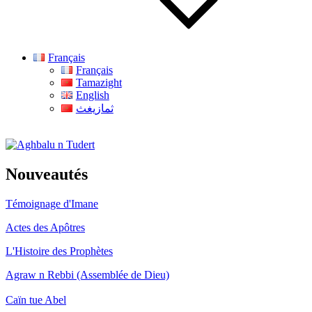
Français
Français
Tamazight
English
ثمازيغث
Aghbalu n Tudert
Nouveautés
Témoignage d'Imane
Actes des Apôtres
L'Histoire des Prophètes
Agraw n Rebbi (Assemblée de Dieu)
Caïn tue Abel