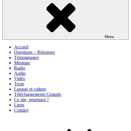
Menu
Accueil
Questions – Réponses
Témoignages
Musique
Radio
Audio
Vidéo
Texte
Langue et culture
Téléchargements Gratuits
Ce site, pourquoi ?
Liens
Contact