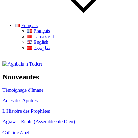
Français
Français
Tamazight
English
ثمازيغث
Aghbalu n Tudert
Nouveautés
Témoignage d'Imane
Actes des Apôtres
L'Histoire des Prophètes
Agraw n Rebbi (Assemblée de Dieu)
Caïn tue Abel