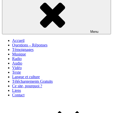
Menu
Accueil
Questions – Réponses
Témoignages
Musique
Radio
Audio
Vidéo
Texte
Langue et culture
Téléchargements Gratuits
Ce site, pourquoi ?
Liens
Contact