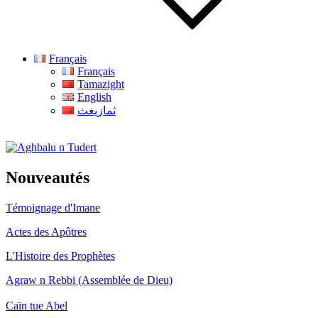
Français
Français
Tamazight
English
ثمازيغث
Aghbalu n Tudert
Nouveautés
Témoignage d'Imane
Actes des Apôtres
L'Histoire des Prophètes
Agraw n Rebbi (Assemblée de Dieu)
Caïn tue Abel