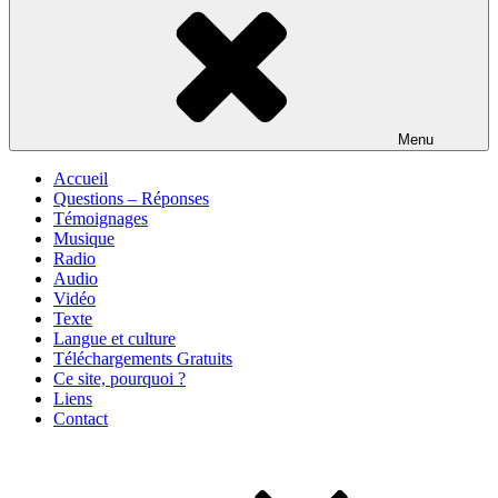
Menu
Accueil
Questions – Réponses
Témoignages
Musique
Radio
Audio
Vidéo
Texte
Langue et culture
Téléchargements Gratuits
Ce site, pourquoi ?
Liens
Contact