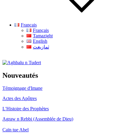
Français
Français
Tamazight
English
ثمازيغث
Aghbalu n Tudert
Nouveautés
Témoignage d'Imane
Actes des Apôtres
L'Histoire des Prophètes
Agraw n Rebbi (Assemblée de Dieu)
Caïn tue Abel