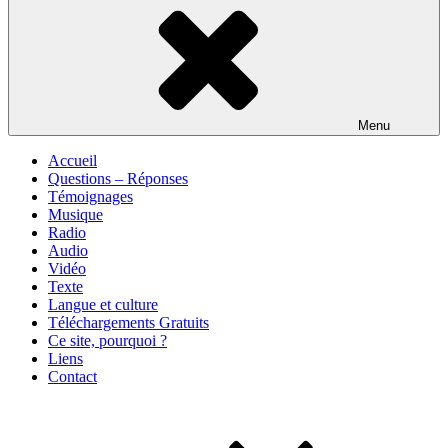
Menu
Accueil
Questions – Réponses
Témoignages
Musique
Radio
Audio
Vidéo
Texte
Langue et culture
Téléchargements Gratuits
Ce site, pourquoi ?
Liens
Contact