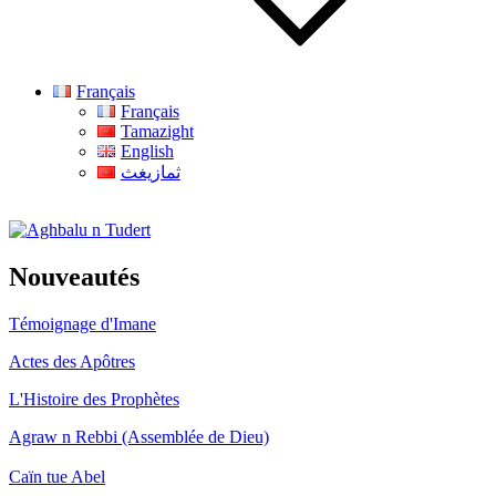
Français
Français
Tamazight
English
ثمازيغث
Aghbalu n Tudert
Nouveautés
Témoignage d'Imane
Actes des Apôtres
L'Histoire des Prophètes
Agraw n Rebbi (Assemblée de Dieu)
Caïn tue Abel