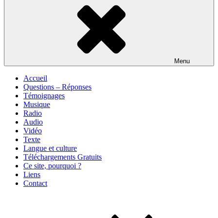
Menu
Accueil
Questions – Réponses
Témoignages
Musique
Radio
Audio
Vidéo
Texte
Langue et culture
Téléchargements Gratuits
Ce site, pourquoi ?
Liens
Contact