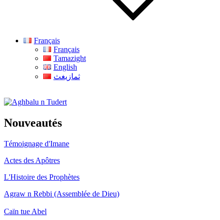
Français
Français
Tamazight
English
ثمازيغث
Aghbalu n Tudert
Nouveautés
Témoignage d'Imane
Actes des Apôtres
L'Histoire des Prophètes
Agraw n Rebbi (Assemblée de Dieu)
Caïn tue Abel