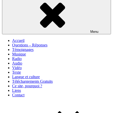
Menu
Accueil
Questions – Réponses
Témoignages
Musique
Radio
Audio
Vidéo
Texte
Langue et culture
Téléchargements Gratuits
Ce site, pourquoi ?
Liens
Contact