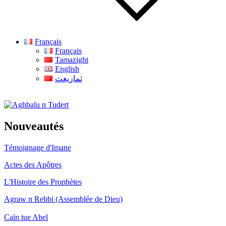
Français
Français
Tamazight
English
ثمازيغث
Aghbalu n Tudert
Nouveautés
Témoignage d'Imane
Actes des Apôtres
L'Histoire des Prophètes
Agraw n Rebbi (Assemblée de Dieu)
Caïn tue Abel