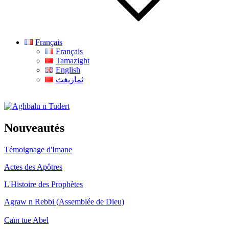
Français
Français
Tamazight
English
ثمازيغث
Aghbalu n Tudert
Nouveautés
Témoignage d'Imane
Actes des Apôtres
L'Histoire des Prophètes
Agraw n Rebbi (Assemblée de Dieu)
Caïn tue Abel