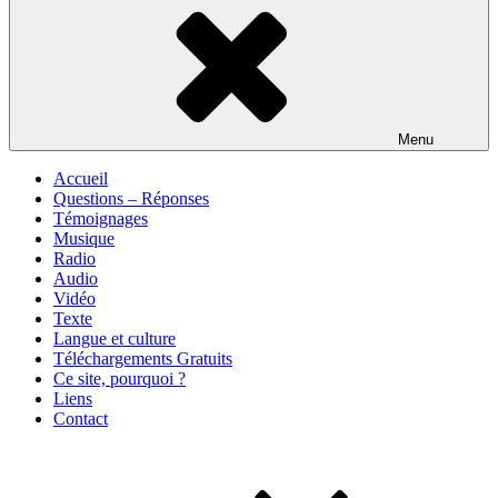
Menu
Accueil
Questions – Réponses
Témoignages
Musique
Radio
Audio
Vidéo
Texte
Langue et culture
Téléchargements Gratuits
Ce site, pourquoi ?
Liens
Contact