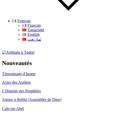
Français
Français
Tamazight
English
ثمازيغث
Aghbalu n Tudert
Nouveautés
Témoignage d'Imane
Actes des Apôtres
L'Histoire des Prophètes
Agraw n Rebbi (Assemblée de Dieu)
Caïn tue Abel