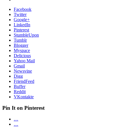
Facebook
Twitter
Google+
LinkedIn
Pinterest
StumbleUpon
Tumblr
Blogger
Myspace
Delicious
Yahoo Mail
Gmail
Newsvine
Digg
FriendFeed
Buffer
Reddit
VKontakte
Pin It on Pinterest
…
…