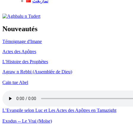
ثمازيغث
Aghbalu n Tudert
Nouveautés
Témoignage d'Imane
Actes des Apôtres
L'Histoire des Prophètes
Agraw n Rebbi (Assemblée de Dieu)
Caïn tue Abel
L’Evangile selon Luc et Les Actes des Apôtres en Tamazight
Exodus -- Le Vrai (Moïse)