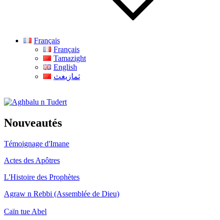
Français
Français
Tamazight
English
ثمازيغث
Aghbalu n Tudert
Nouveautés
Témoignage d'Imane
Actes des Apôtres
L'Histoire des Prophètes
Agraw n Rebbi (Assemblée de Dieu)
Caïn tue Abel