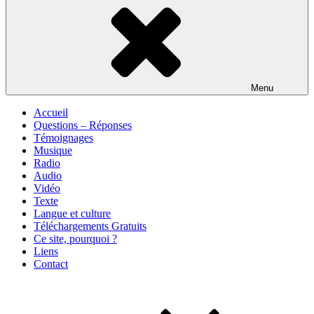
Menu
Accueil
Questions – Réponses
Témoignages
Musique
Radio
Audio
Vidéo
Texte
Langue et culture
Téléchargements Gratuits
Ce site, pourquoi ?
Liens
Contact