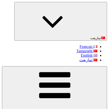
التجاوز
إلى
المحتوى
ثمازيغث
Français
Tamazight
English
ثمازيغث