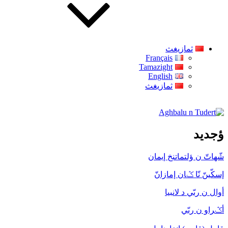
ثمازيغث
Français
Tamazight
English
ثمازيغث
Aghbalu n Tudert
ؤجديد
شّهاتّ ن ؤلتماتنخ إيمان
إسكّينّ نّا ݣان إمازانّ
أوال ن ربّي د لانبيا
أݣراو ن ربّي