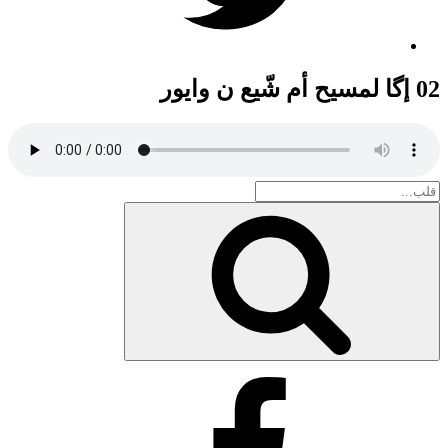
02 إگا لمسيح أم شّيع ن وايور
Search
for:
بحث
Facebook