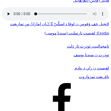
قابيل (قايين) إنغا هابيل
لإنجيل خف ﺅفوس ن لوقا د إسكّينّ نّا ݣان إمازانّ س تمازيغت
Exodus: لقيست تارسليت (سيدنا موسى)
ثامجداليث، ثودرث ثار دَلث
تودرت ن سيدنا يوسف
لقيست ن ربّي د بنادم
تاوْريقت تمزواروت
Facebook