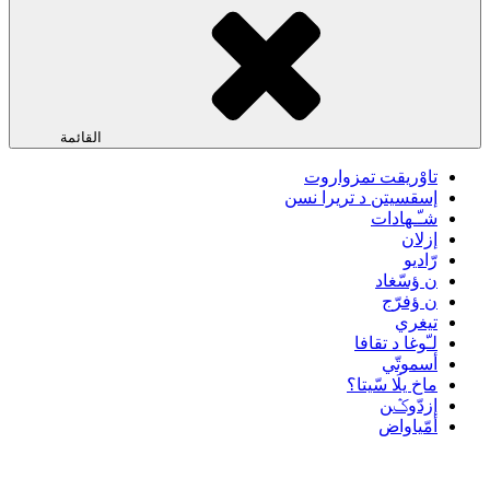
القائمة
تاوْريقت تمزواروت
إسقسيتن د تريرا نسن
شـّـهادات
إزلان
رّاديو
ن ؤسّغاد
ن ؤفرّج
تيغري
لـّوغا د تقافا
أسموتّي
ماخ يلَا سّيتا؟
إزدّوݣن
أمّياواض