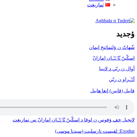
ثمازيغث
Aghbalu n Tudert
ؤجديد
شّهاتّ ن ؤلتماتنخ إيمان
إسكّينّ نّا ݣان إمازانّ
أوال ن ربّي د لانبيا
أݣراو ن ربّي
قابيل (قايين) إنغا هابيل
لإنجيل خف ﺅفوس ن لوقا د إسكّينّ نّا ݣان إمازانّ س تمازيغت
Exodus: لقيست تارسليت (سيدنا موسى)