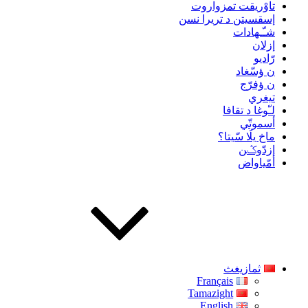
تاوْريقت تمزواروت
إسقسيتن د تريرا نسن
شـّـهادات
إزلان
رّاديو
ن ؤسّغاد
ن ؤفرّج
تيغري
لـّوغا د تقافا
أسموتّي
ماخ يلَا سّيتا؟
إزدّوݣن
أمّياواض
ثمازيغث
Français
Tamazight
English