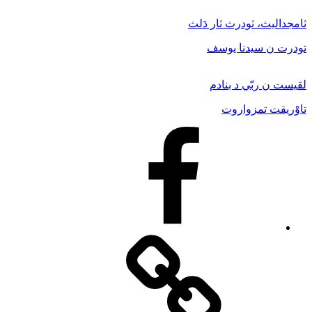
ثامجداليث، ثودرث ثار دَلث
تودرت ن سيدنا يوسف
لقيست ن ربّي د بنادم
تاوْريقت تمزواروت
Facebook
Facebook
Messenger