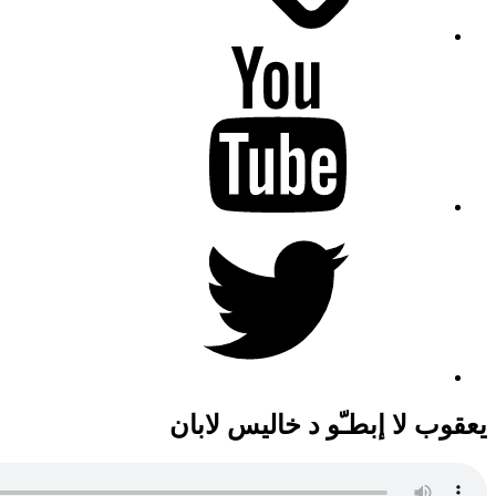
YouTube
Twitter
يعقوب لا إبطـّو د خاليس لابان