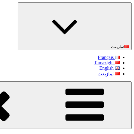
التجاوز
إلى
المحتوى
ثمازيغث
Français
Tamazight
English
ثمازيغث