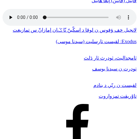
قابيل (قايين) إنغا هابيل
لإنجيل خف ﺅفوس ن لوقا د إسكّينّ نّا ݣان إمازانّ س تمازيغت
Exodus: لقيست تارسليت (سيدنا موسى)
ثامجداليث، ثودرث ثار دَلث
تودرت ن سيدنا يوسف
لقيست ن ربّي د بنادم
تاوْريقت تمزواروت
Facebook