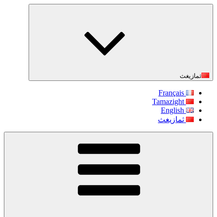
التجاوز
إلى
المحتوى
ثمازيغث
Français
Tamazight
English
ثمازيغث