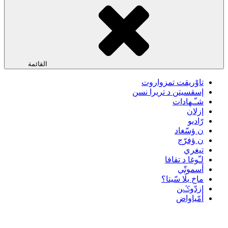
القائمة
تاوْريقت تمزواروت
إسقسيتن د تريرا نسن
شـّـهادات
إزلان
رّاديو
ن ؤسّغاد
ن ؤفرّج
تيغري
لـّوغا د تقافا
أسموتّي
ماخ يلَا سّيتا؟
إزدّوݣن
أمّياواض