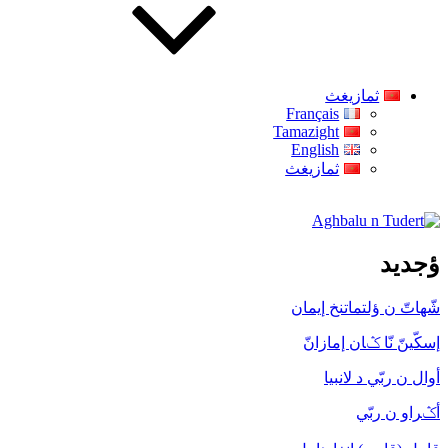
ثمازيغث
Français
Tamazight
English
ثمازيغث
Aghbalu n Tudert
ؤجديد
شّهاتّ ن ؤلتماتنخ إيمان
إسكّينّ نّا ݣان إمازانّ
أوال ن ربّي د لانبيا
أݣراو ن ربّي