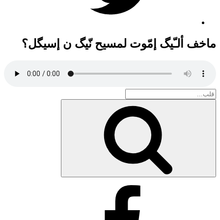
ماخف ألـّيگ إمّوت لمسيح نّيگ ن إسيگل؟
Search
for:
بحث
Facebook