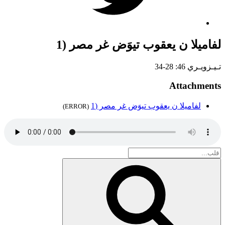
لفاميلا ن يعقوب تيوَض غر مصر (1
تـيـزويـري 46: 28-34
Attachments
لفاميلا ن يعقوب تيوَض غر مصر (1
(ERROR)
Search
for:
بحث