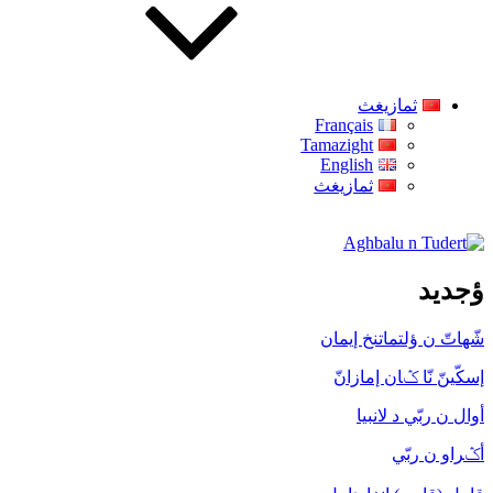
ثمازيغث
Français
Tamazight
English
ثمازيغث
Aghbalu n Tudert
ؤجديد
شّهاتّ ن ؤلتماتنخ إيمان
إسكّينّ نّا ݣان إمازانّ
أوال ن ربّي د لانبيا
أݣراو ن ربّي