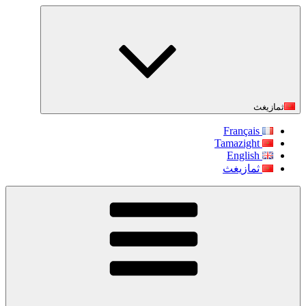
التجاوز
إلى
المحتوى
ثمازيغث
Français
Tamazight
English
ثمازيغث