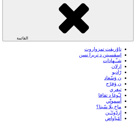
القائمة
تاوْريقت تمزواروت
إسقسيتن د تريرا نسن
شـّـهادات
إزلان
رّاديو
ن ؤسّغاد
ن ؤفرّج
تيغري
لـّوغا د تقافا
أسموتّي
ماخ يلَا سّيتا؟
إزدّوݣن
أمّياواض