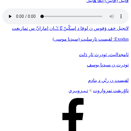
قابيل (قايين) إنغا هابيل
لإنجيل خف ﺅفوس ن لوقا د إسكّينّ نّا ݣان إمازانّ س تمازيغت
Exodus: لقيست تارسليت (سيدنا موسى)
ثامجداليث، ثودرث ثار دَلث
تودرت ن سيدنا يوسف
لقيست ن ربّي د بنادم
تاوْريقت تمزواروت
>
تـيـزويـري
Facebook