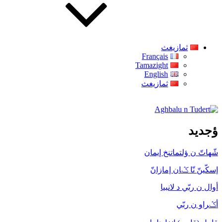
ثمازيغث
Français
Tamazight
English
ثمازيغث
Aghbalu n Tudert
ؤجديد
شّهاتّ ن ؤلتماتنخ إيمان
إسكّينّ نّا ݣان إمازانّ
أوال ن ربّي د لانبيا
أݣراو ن ربّي