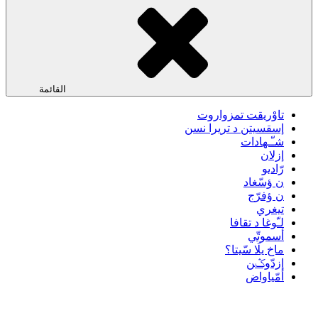
القائمة
تاوْريقت تمزواروت
إسقسيتن د تريرا نسن
شـّـهادات
إزلان
رّاديو
ن ؤسّغاد
ن ؤفرّج
تيغري
لـّوغا د تقافا
أسموتّي
ماخ يلَا سّيتا؟
إزدّوݣن
أمّياواض