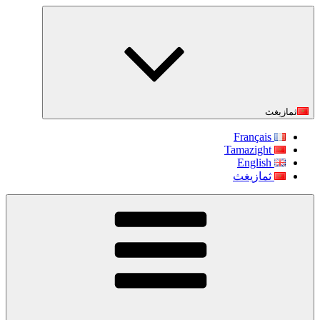
التجاوز
إلى
المحتوى
ثمازيغث
Français
Tamazight
English
ثمازيغث