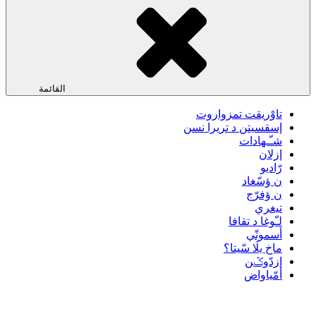
القائمة
تاوْريقت تمزواروت
إسقسيتن د تريرا نسن
شـّـهادات
إزلان
رّاديو
ن ؤسّغاد
ن ؤفرّج
تيغري
لـّوغا د تقافا
أسموتّي
ماخ يلَا سّيتا؟
إزدّوݣن
أمّياواض