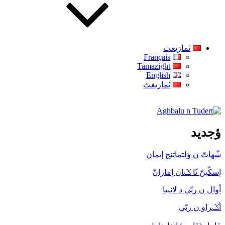
ثمازيغث
Français
Tamazight
English
ثمازيغث
Aghbalu n Tudert
ؤجديد
شّهاتّ ن ؤلتماتنخ إيمان
إسكّينّ نّا ݣان إمازانّ
أوال ن ربّي د لانبيا
أݣراو ن ربّي