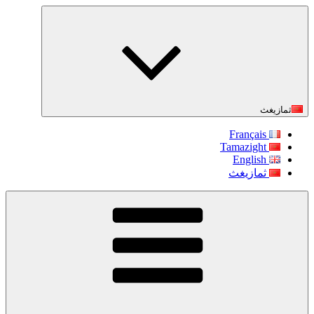
التجاوز
إلى
المحتوى
ثمازيغث
Français
Tamazight
English
ثمازيغث