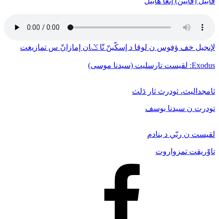
قابيل (قايين) إنغا هابيل
لإنجيل خف ﺅفوس ن لوقا د إسكّينّ نّا ݣان إمازانّ س تمازيغت
Exodus: لقيست تارسليت (سيدنا موسى)
ثامجداليث، ثودرث ثار دَلث
تودرت ن سيدنا يوسف
لقيست ن ربّي د بنادم
تاوْريقت تمزواروت
Facebook