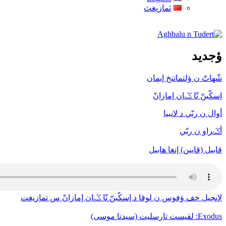
ثمازيغث
Aghbalu n Tudert
ؤجديد
شّهاتّ ن ؤلتماتنخ إيمان
إسكّينّ نّا ݣان إمازانّ
أوال ن ربّي د لانبيا
أݣراو ن ربّي
قابيل (قايين) إنغا هابيل
لإنجيل خف ﺅفوس ن لوقا د إسكّينّ نّا ݣان إمازانّ س تمازيغت
Exodus: لقيست تارسليت (سيدنا موسى)