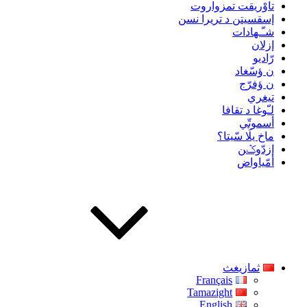
تاوْريقت تمزواروت
إسقسيتن د تريرا نسن
شـّـهادات
إزلان
رّاديو
ن ؤسّغاد
ن ؤفرّج
تيغري
لـّوغا د تقافا
أسموتّي
ماخ يلَا سّيتا؟
إزدّوݣن
أمّياواض
ثمازيغث
Français
Tamazight
English