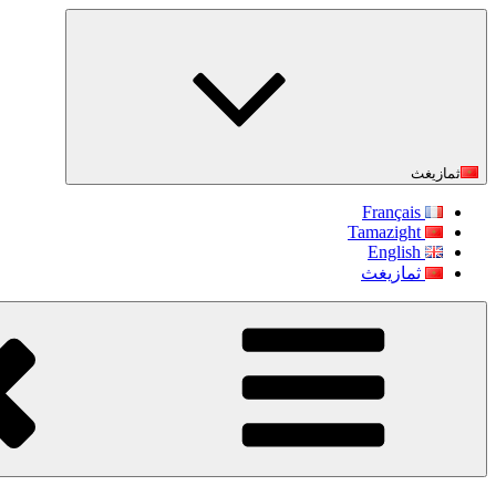
التجاوز
إلى
المحتوى
ثمازيغث
Français
Tamazight
English
ثمازيغث