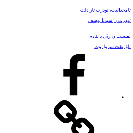
ثامجداليث، ثودرث ثار دَلث
تودرت ن سيدنا يوسف
لقيست ن ربّي د بنادم
تاوْريقت تمزواروت
Facebook
Facebook
Messenger