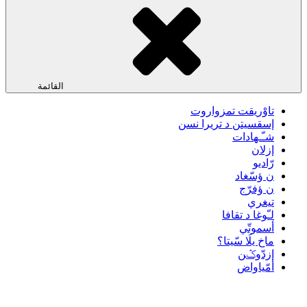
القائمة
تاوْريقت تمزواروت
إسقسيتن د تريرا نسن
شـّـهادات
إزلان
رّاديو
ن ؤسّغاد
ن ؤفرّج
تيغري
لـّوغا د تقافا
أسموتّي
ماخ يلَا سّيتا؟
إزدّوݣن
أمّياواض