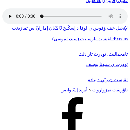
قابيل (قايين) إنغا هابيل
لإنجيل خف ﺅفوس ن لوقا د إسكّينّ نّا ݣان إمازانّ س تمازيغت
Exodus: لقيست تارسليت (سيدنا موسى)
ثامجداليث، ثودرث ثار دَلث
تودرت ن سيدنا يوسف
لقيست ن ربّي د بنادم
تاوْريقت تمزواروت
>
أبريد إسّاواضن
Facebook