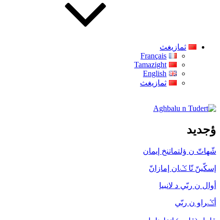
ثمازيغث
Français
Tamazight
English
ثمازيغث
Aghbalu n Tudert
ؤجديد
شّهاتّ ن ؤلتماتنخ إيمان
إسكّينّ نّا ݣان إمازانّ
أوال ن ربّي د لانبيا
أݣراو ن ربّي