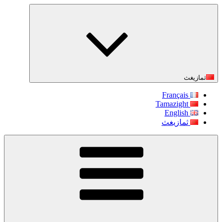
التجاوز
إلى
المحتوى
ثمازيغث
Français
Tamazight
English
ثمازيغث