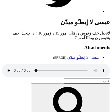
عيسى لا إبطـّو ميدّن
لإنجيل خف ؤفوس ن مَتّى أمور 15 د ؤمور 16 ; د لإنجيل خف
ؤفوس ن يوحَنّا أمور 7
Attachments
عيسى لا إبطـّو ميدّن
(ERROR)
Search
for:
بحث