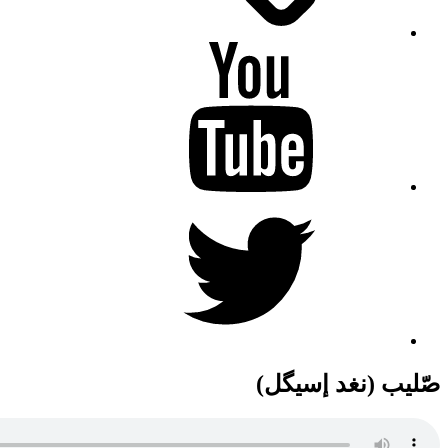
YouTube
Twitter
صّليب (نغد إسيگل)