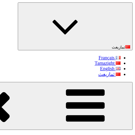
التجاوز
إلى
المحتوى
ثمازيغث
Français
Tamazight
English
ثمازيغث