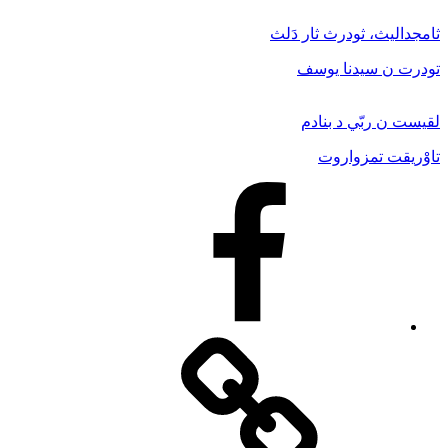
ثامجداليث، ثودرث ثار دَلث
تودرت ن سيدنا يوسف
لقيست ن ربّي د بنادم
تاوْريقت تمزواروت
Facebook
Facebook
Messenger