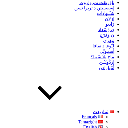
تاوْريقت تمزواروت
إسقسيتن د تريرا نسن
شـّـهادات
إزلان
رّاديو
ن ؤسّغاد
ن ؤفرّج
تيغري
لـّوغا د تقافا
أسموتّي
ماخ يلَا سّيتا؟
إزدّوݣن
أمّياواض
ثمازيغث
Français
Tamazight
English