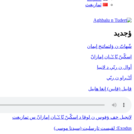
ثمازيغث
Aghbalu n Tudert
ؤجديد
شّهاتّ ن ؤلتماتنخ إيمان
إسكّينّ نّا ݣان إمازانّ
أوال ن ربّي د لانبيا
أݣراو ن ربّي
قابيل (قايين) إنغا هابيل
لإنجيل خف ﺅفوس ن لوقا د إسكّينّ نّا ݣان إمازانّ س تمازيغت
Exodus: لقيست تارسليت (سيدنا موسى)