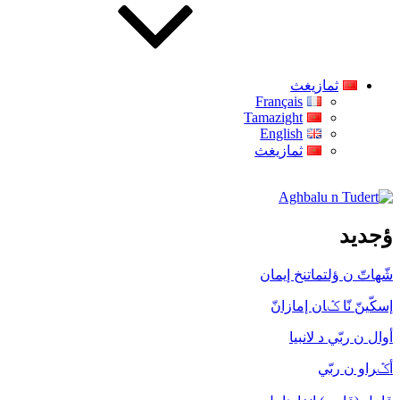
ثمازيغث
Français
Tamazight
English
ثمازيغث
Aghbalu n Tudert
ؤجديد
شّهاتّ ن ؤلتماتنخ إيمان
إسكّينّ نّا ݣان إمازانّ
أوال ن ربّي د لانبيا
أݣراو ن ربّي