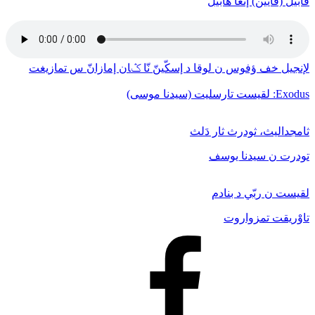
قابيل (قايين) إنغا هابيل
لإنجيل خف ﺅفوس ن لوقا د إسكّينّ نّا ݣان إمازانّ س تمازيغت
Exodus: لقيست تارسليت (سيدنا موسى)
ثامجداليث، ثودرث ثار دَلث
تودرت ن سيدنا يوسف
لقيست ن ربّي د بنادم
تاوْريقت تمزواروت
Facebook