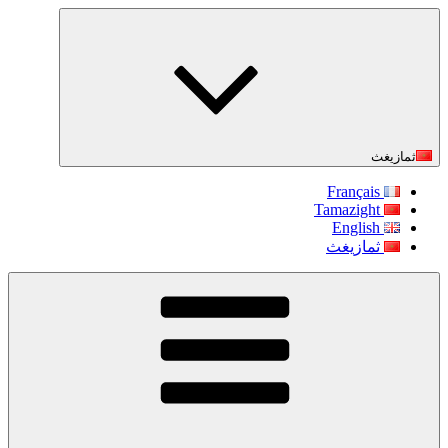
التجاوز
إلى
المحتوى
ثمازيغث
Français
Tamazight
English
ثمازيغث