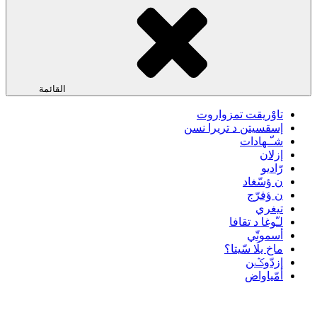
القائمة
تاوْريقت تمزواروت
إسقسيتن د تريرا نسن
شـّـهادات
إزلان
رّاديو
ن ؤسّغاد
ن ؤفرّج
تيغري
لـّوغا د تقافا
أسموتّي
ماخ يلَا سّيتا؟
إزدّوݣن
أمّياواض