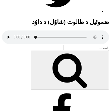
صَموئيل د طالوت (شاوُل) د داوُد
Search
for:
بحث
Facebook