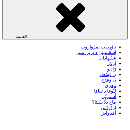
القائمة
تاوْريقت تمزواروت
إسقسيتن د تريرا نسن
شـّـهادات
إزلان
رّاديو
ن ؤسّغاد
ن ؤفرّج
تيغري
لـّوغا د تقافا
أسموتّي
ماخ يلَا سّيتا؟
إزدّوݣن
أمّياواض