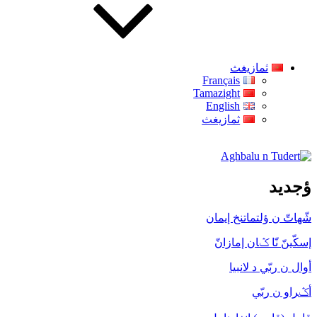
ثمازيغث
Français
Tamazight
English
ثمازيغث
Aghbalu n Tudert
ؤجديد
شّهاتّ ن ؤلتماتنخ إيمان
إسكّينّ نّا ݣان إمازانّ
أوال ن ربّي د لانبيا
أݣراو ن ربّي