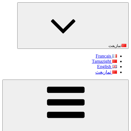
التجاوز
إلى
المحتوى
ثمازيغث
Français
Tamazight
English
ثمازيغث