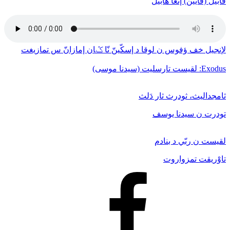
قابيل (قايين) إنغا هابيل
لإنجيل خف ﺅفوس ن لوقا د إسكّينّ نّا ݣان إمازانّ س تمازيغت
Exodus: لقيست تارسليت (سيدنا موسى)
ثامجداليث، ثودرث ثار دَلث
تودرت ن سيدنا يوسف
لقيست ن ربّي د بنادم
تاوْريقت تمزواروت
Facebook