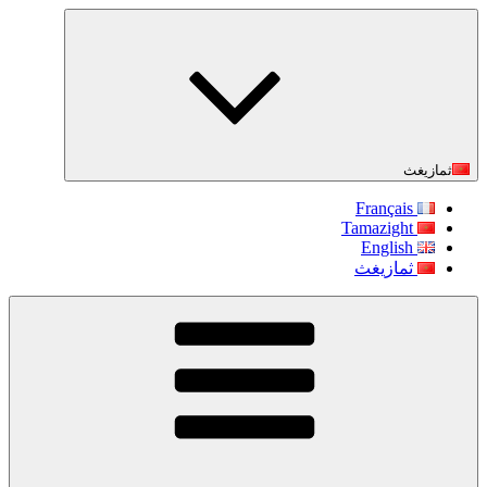
التجاوز
إلى
المحتوى
ثمازيغث
Français
Tamazight
English
ثمازيغث