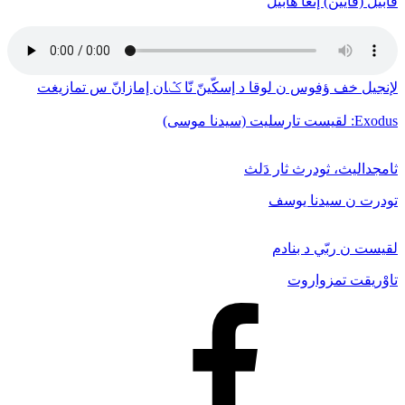
قابيل (قايين) إنغا هابيل
لإنجيل خف ﺅفوس ن لوقا د إسكّينّ نّا ݣان إمازانّ س تمازيغت
Exodus: لقيست تارسليت (سيدنا موسى)
ثامجداليث، ثودرث ثار دَلث
تودرت ن سيدنا يوسف
لقيست ن ربّي د بنادم
تاوْريقت تمزواروت
Facebook