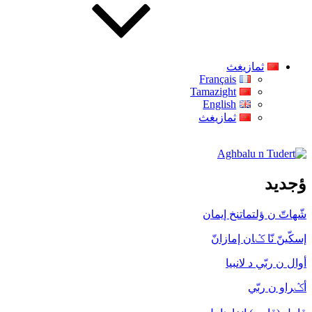
ثمازيغث
Français
Tamazight
English
ثمازيغث
Aghbalu n Tudert
ؤجديد
شّهاتّ ن ؤلتماتنخ إيمان
إسكّينّ نّا ݣان إمازانّ
أوال ن ربّي د لانبيا
أݣراو ن ربّي