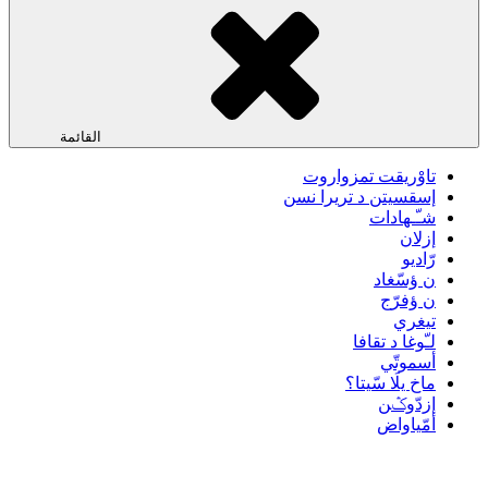
القائمة
تاوْريقت تمزواروت
إسقسيتن د تريرا نسن
شـّـهادات
إزلان
رّاديو
ن ؤسّغاد
ن ؤفرّج
تيغري
لـّوغا د تقافا
أسموتّي
ماخ يلَا سّيتا؟
إزدّوݣن
أمّياواض