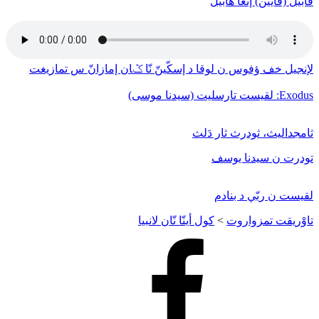
قابيل (قايين) إنغا هابيل
لإنجيل خف ﺅفوس ن لوقا د إسكّينّ نّا ݣان إمازانّ س تمازيغت
Exodus: لقيست تارسليت (سيدنا موسى)
ثامجداليث، ثودرث ثار دَلث
تودرت ن سيدنا يوسف
لقيست ن ربّي د بنادم
تاوْريقت تمزواروت
>
كول أينّا نّان لانبيا
Facebook