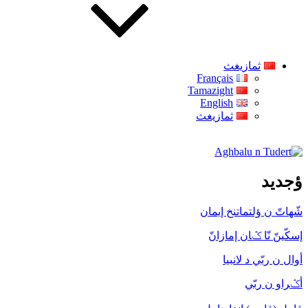
ثمازيغث
Français
Tamazight
English
ثمازيغث
Aghbalu n Tudert
ؤجديد
شّهاتّ ن ؤلتماتنخ إيمان
إسكّينّ نّا ݣان إمازانّ
أوال ن ربّي د لانبيا
أݣراو ن ربّي