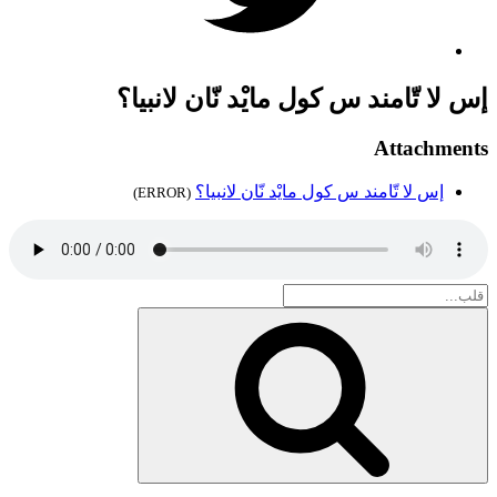
إس لا تّامند س كول مايْد نّان لانبيا؟
Attachments
إس لا تّامند س كول مايْد نّان لانبيا؟
(ERROR)
Search
for:
بحث