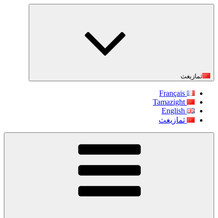
التجاوز
إلى
المحتوى
ثمازيغث
Français
Tamazight
English
ثمازيغث