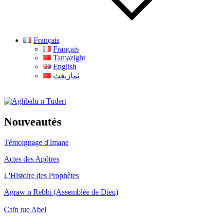
Français
Français
Tamazight
English
ثمازيغث
Aghbalu n Tudert
Nouveautés
Témoignage d'Imane
Actes des Apôtres
L'Histoire des Prophètes
Agraw n Rebbi (Assemblée de Dieu)
Caïn tue Abel