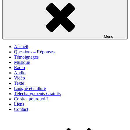
Menu
Accueil
Questions – Réponses
Témoignages
Musique
Radio
Audio
Vidéo
Texte
Langue et culture
Téléchargements Gratuits
Ce site, pourquoi ?
Liens
Contact