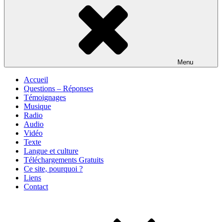
Menu
Accueil
Questions – Réponses
Témoignages
Musique
Radio
Audio
Vidéo
Texte
Langue et culture
Téléchargements Gratuits
Ce site, pourquoi ?
Liens
Contact