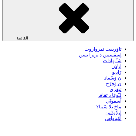
القائمة
تاوْريقت تمزواروت
إسقسيتن د تريرا نسن
شـّـهادات
إزلان
رّاديو
ن ؤسّغاد
ن ؤفرّج
تيغري
لـّوغا د تقافا
أسموتّي
ماخ يلَا سّيتا؟
إزدّوݣن
أمّياواض