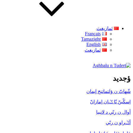
ثمازيغث
Français
Tamazight
English
ثمازيغث
Aghbalu n Tudert
ؤجديد
شّهاتّ ن ؤلتماتنخ إيمان
إسكّينّ نّا ݣان إمازانّ
أوال ن ربّي د لانبيا
أݣراو ن ربّي