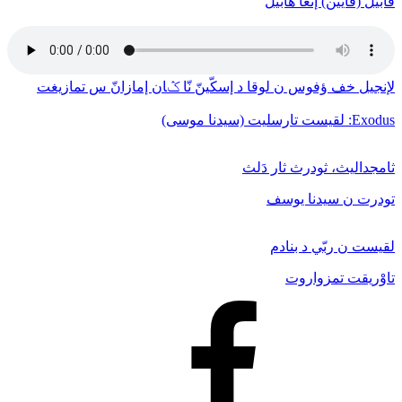
قابيل (قايين) إنغا هابيل
لإنجيل خف ﺅفوس ن لوقا د إسكّينّ نّا ݣان إمازانّ س تمازيغت
Exodus: لقيست تارسليت (سيدنا موسى)
ثامجداليث، ثودرث ثار دَلث
تودرت ن سيدنا يوسف
لقيست ن ربّي د بنادم
تاوْريقت تمزواروت
Facebook