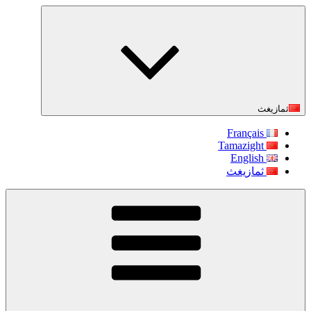
التجاوز
إلى
المحتوى
ثمازيغث
Français
Tamazight
English
ثمازيغث