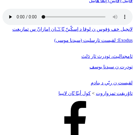
قابيل (قايين) إنغا هابيل
لإنجيل خف ﺅفوس ن لوقا د إسكّينّ نّا ݣان إمازانّ س تمازيغت
Exodus: لقيست تارسليت (سيدنا موسى)
ثامجداليث، ثودرث ثار دَلث
تودرت ن سيدنا يوسف
لقيست ن ربّي د بنادم
تاوْريقت تمزواروت
>
كول أينّا نّان لانبيا
Facebook