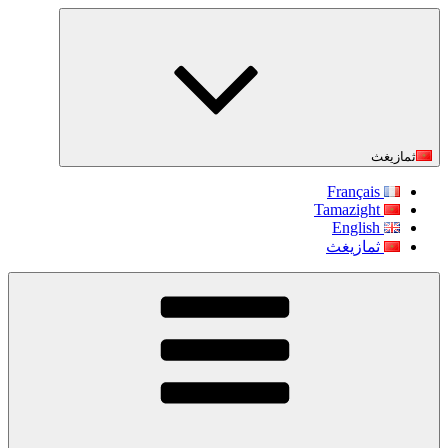
التجاوز
إلى
المحتوى
ثمازيغث
Français
Tamazight
English
ثمازيغث