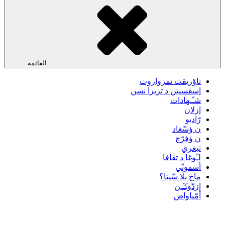
القائمة
تاوْريقت تمزواروت
إسقسيتن د تريرا نسن
شـّـهادات
إزلان
رّاديو
ن ؤسّغاد
ن ؤفرّج
تيغري
لـّوغا د تقافا
أسموتّي
ماخ يلَا سّيتا؟
إزدّوݣن
أمّياواض