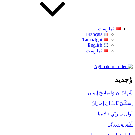
ثمازيغث
Français
Tamazight
English
ثمازيغث
Aghbalu n Tudert
ؤجديد
شّهاتّ ن ؤلتماتنخ إيمان
إسكّينّ نّا ݣان إمازانّ
أوال ن ربّي د لانبيا
أݣراو ن ربّي