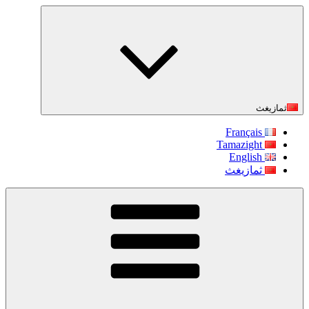
التجاوز
إلى
المحتوى
ثمازيغث
Français
Tamazight
English
ثمازيغث