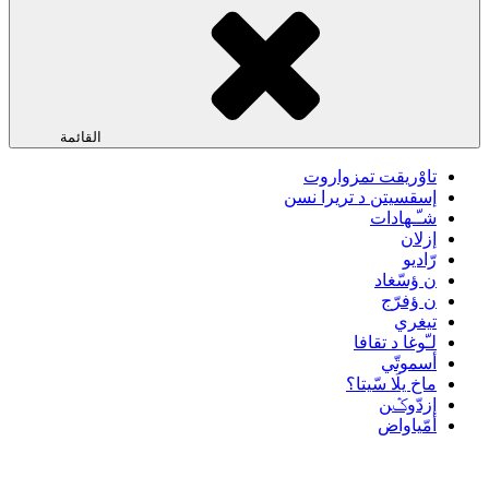
القائمة
تاوْريقت تمزواروت
إسقسيتن د تريرا نسن
شـّـهادات
إزلان
رّاديو
ن ؤسّغاد
ن ؤفرّج
تيغري
لـّوغا د تقافا
أسموتّي
ماخ يلَا سّيتا؟
إزدّوݣن
أمّياواض