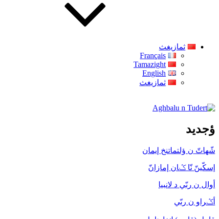
ثمازيغث
Français
Tamazight
English
ثمازيغث
Aghbalu n Tudert
ؤجديد
شّهاتّ ن ؤلتماتنخ إيمان
إسكّينّ نّا ݣان إمازانّ
أوال ن ربّي د لانبيا
أݣراو ن ربّي