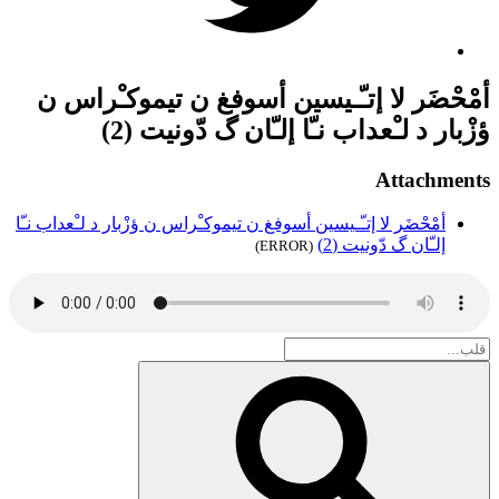
أمْحْضَر لا إتـّـيسين أسوفغ ن تيموكـْراس ن
ﺅزْبار د لـْعداب نـّا إلـّان گ دّونيت (2)
Attachments
أمْحْضَر لا إتـّـيسين أسوفغ ن تيموكـْراس ن ﺅزْبار د لـْعداب نـّا
إلـّان گ دّونيت (2)
(ERROR)
Search
for:
بحث