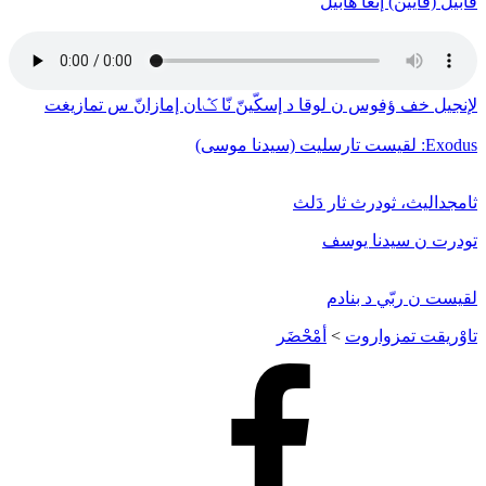
قابيل (قايين) إنغا هابيل
لإنجيل خف ﺅفوس ن لوقا د إسكّينّ نّا ݣان إمازانّ س تمازيغت
Exodus: لقيست تارسليت (سيدنا موسى)
ثامجداليث، ثودرث ثار دَلث
تودرت ن سيدنا يوسف
لقيست ن ربّي د بنادم
تاوْريقت تمزواروت
>
أمْحْضَر
Facebook